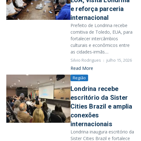
EUA, visita Londrina
e reforça parceria
internacional
Prefeito de Londrina recebe
comitiva de Toledo, EUA, para
fortalecer intercâmbios
culturais e econômicos entre
as cidades-irmãs....
Silvio Rodrigues
julho 15, 2026
Read More
Região
Londrina recebe
escritório da Sister
Cities Brazil e amplia
conexões
internacionais
Londrina inaugura escritório da
Sister Cities Brazil e fortalece