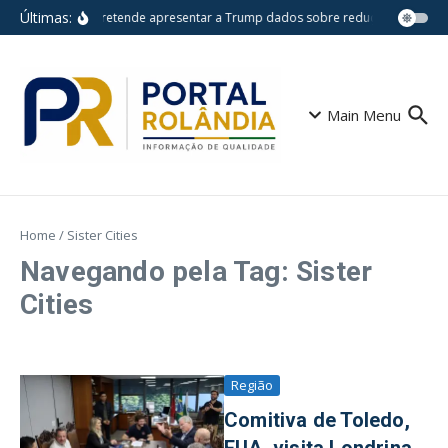
Ir para o conteúdo
Últimas:
Lula pretende apresentar a Trump dados sobre redução do desm
Main Menu
Home
/
Sister Cities
Navegando pela Tag: Sister
Cities
Região
Comitiva de Toledo,