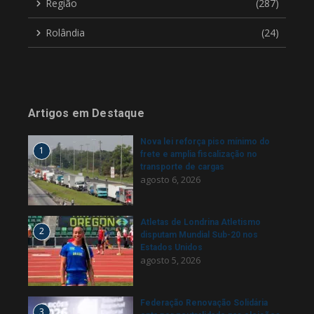
Região
(287)
Rolândia
(24)
Artigos em Destaque
Nova lei reforça piso mínimo do
1
frete e amplia fiscalização no
transporte de cargas
agosto 6, 2026
Atletas de Londrina Atletismo
2
disputam Mundial Sub-20 nos
Estados Unidos
agosto 5, 2026
Federação Renovação Solidária
3