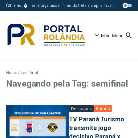
Ir para o conteúdo
Últimas:
Nova lei reforça piso mínimo do frete e amplia fiscalização no tra
Main Menu
Home
/
semifinal
Navegando pela Tag: semifinal
Destaques
Paraná
TV Paraná Turismo
transmite jogo
decisivo Paraná x