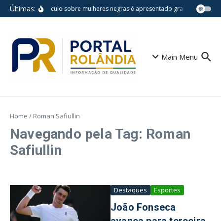
Ir para o conteúdo
Últimas:
Espetáculo sobre mulheres negras é apresentado gratuitamente na
Main Menu
Home
/
Roman Safiullin
Navegando pela Tag: Roman
Safiullin
Destaques
Esportes
João Fonseca