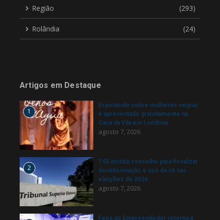
Região
(293)
Rolândia
(24)
Artigos em Destaque
Espetáculo sobre mulheres negras
1
é apresentado gratuitamente na
Casa da Vila em Londrina
agosto 7, 2026
TSE institui conselho para fiscalizar
2
desinformação e uso de IA nas
eleições de 2026
agosto 7, 2026
Feira do Empreendedor retorna a