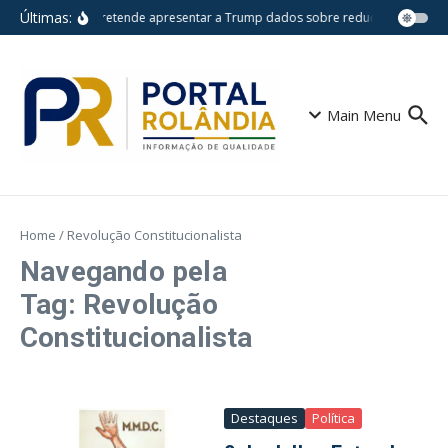
Ir para o conteúdo
Últimas:
Lula pretende apresentar a Trump dados sobre redução do desm
Main Menu
Home
/
Revolução Constitucionalista
Navegando pela
Tag: Revolução
Constitucionalista
Destaques
Política