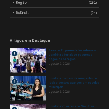
Região
(292)
Rolândia
(24)
Artigos em Destaque
Feira do Empreendedor retorna a
1
Londrina e fortalece pequenos
negócios na região
agosto 7, 2026
Londrina mantém desempenho no
2
Ideb e destaca avanços em escolas
municipais
agosto 6, 2026
Londrina Vôlei recebe São José