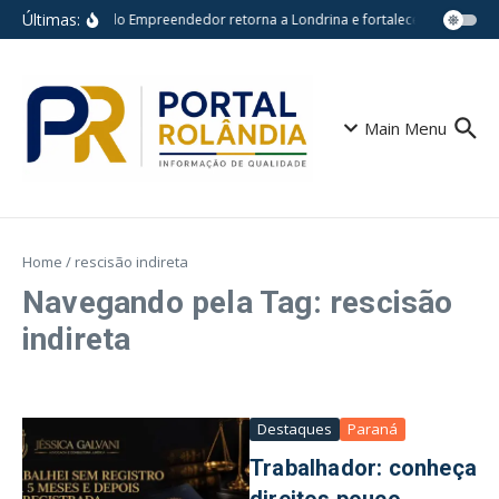
Ir para o conteúdo
Últimas:
Feira do Empreendedor retorna a Londrina e fortalece pequenos n
Main Menu
Home
/
rescisão indireta
Navegando pela Tag: rescisão
indireta
Destaques
Paraná
Trabalhador: conheça