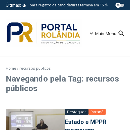
Ir para o conteúdo
Últimas:
Prazo para registro de candidaturas termina em 15 de agosto
E
Main Menu
Home
/
recursos públicos
Navegando pela Tag: recursos
públicos
Destaques
Paraná
Estado e MPPR