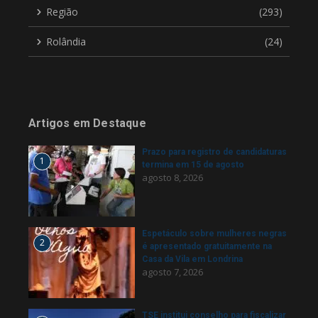
Região
(293)
Rolândia
(24)
Artigos em Destaque
Prazo para registro de candidaturas
1
termina em 15 de agosto
agosto 8, 2026
Espetáculo sobre mulheres negras
2
é apresentado gratuitamente na
Casa da Vila em Londrina
agosto 7, 2026
TSE institui conselho para fiscalizar