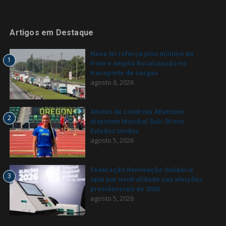
Artigos em Destaque
Nova lei reforça piso mínimo do
1
frete e amplia fiscalização no
transporte de cargas
agosto 6, 2026
Atletas de Londrina Atletismo
2
disputam Mundial Sub-20 nos
Estados Unidos
agosto 5, 2026
Federação Renovação Solidária
3
opta por neutralidade nas eleições
presidenciais de 2026
agosto 5, 2026