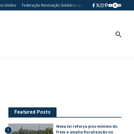
 Unidos
Federação Renovação Solidária opta por neutralidade nas eleições 
Featured Posts
Nova lei reforça piso mínimo do
1
frete e amplia fiscalização no