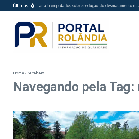
Ir para o conteúdo
Últimas:
a pretende apresentar a Trump dados sobre redução do desmatamento na A
Home
/
recebem
Navegando pela Tag: