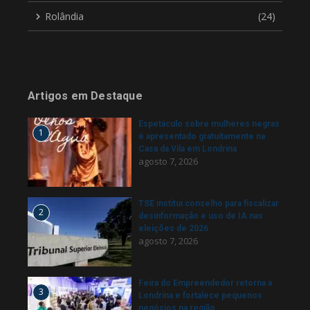
Rolândia
(24)
Artigos em Destaque
Espetáculo sobre mulheres negras
1
é apresentado gratuitamente na
Casa da Vila em Londrina
agosto 7, 2026
TSE institui conselho para fiscalizar
2
desinformação e uso de IA nas
eleições de 2026
agosto 7, 2026
Feira do Empreendedor retorna a
3
Londrina e fortalece pequenos
negócios na região