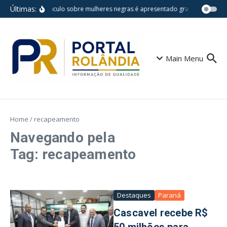
Ir para o conteúdo
Últimas:
Espetáculo sobre mulheres negras é apresentado gratuitamente na
Main Menu
Home
/
recapeamento
Navegando pela
Tag: recapeamento
Destaques
Paraná
Cascavel recebe R$