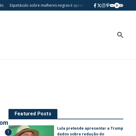
Espetáculo sobre mulheres negras é apresentado gratuitamente na Casa da
Featured Posts
com
Lula pretende apresentar a Trump
1
dados sobre redução do