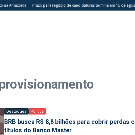
 na Amazônia
Prazo para registro de candidaturas termina em 15 de agosto
 provisionamento
Destaques
Política
BRB busca R$ 8,8 bilhões para cobrir perdas 
títulos do Banco Master