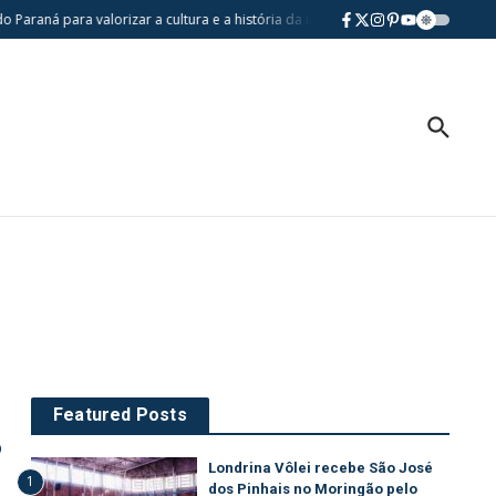
aná para valorizar a cultura e a história da imigração japonesa
Agosto C
Featured Posts
o
Londrina Vôlei recebe São José
1
dos Pinhais no Moringão pelo