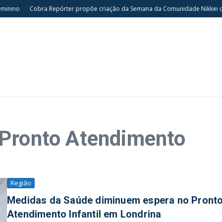
inino
Cobra Repórter propõe criação da Semana da Comunidade Nikkei do Par
 Pronto Atendimento
Região
Medidas da Saúde diminuem espera no Pront
Atendimento Infantil em Londrina