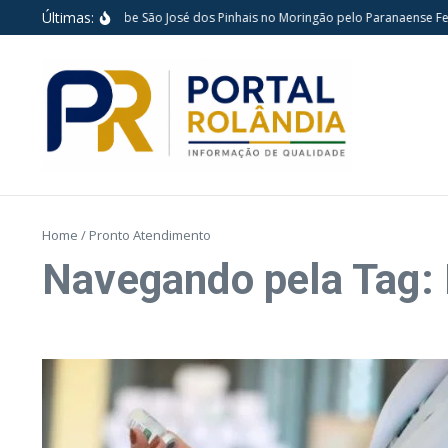
Ir para o conteúdo
Últimas:
Londrina Vôlei recebe São José dos Pinhais no Moringão pelo Paranaense Fem
Home
/
Pronto Atendimento
Navegando pela Tag: