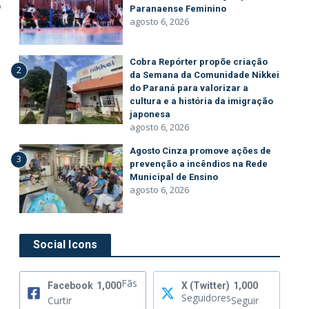
o
Paranaense Feminino
agosto 6, 2026
Cobra Repórter propõe criação
2
da Semana da Comunidade Nikkei
do Paraná para valorizar a
cultura e a história da imigração
japonesa
agosto 6, 2026
Agosto Cinza promove ações de
3
prevenção a incêndios na Rede
Municipal de Ensino
agosto 6, 2026
Social Icons
Fãs
Facebook
1,000
X (Twitter)
1,000
Seguidores
Curtir
Seguir