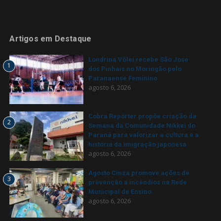
Artigos em Destaque
Londrina Vôlei recebe São José
1
dos Pinhais no Moringão pelo
Paranaense Feminino
agosto 6, 2026
Cobra Repórter propõe criação da
2
Semana da Comunidade Nikkei do
Paraná para valorizar a cultura e a
história da imigração japonesa
agosto 6, 2026
Agosto Cinza promove ações de
3
prevenção a incêndios na Rede
Municipal de Ensino
agosto 6, 2026