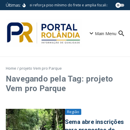
Ir para o conteúdo
Últimas:
Nova lei reforça piso mínimo do frete e amplia fiscalização no tran
Main Menu
Home
/
projeto Vem pro Parque
Navegando pela Tag: projeto
Vem pro Parque
Região
Sema abre inscrições