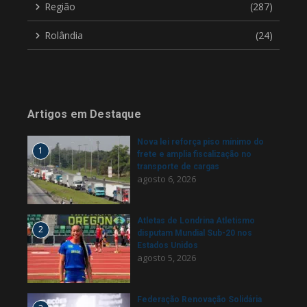
Região
(287)
Rolândia
(24)
Artigos em Destaque
Nova lei reforça piso mínimo do
1
frete e amplia fiscalização no
transporte de cargas
agosto 6, 2026
Atletas de Londrina Atletismo
2
disputam Mundial Sub-20 nos
Estados Unidos
agosto 5, 2026
Federação Renovação Solidária