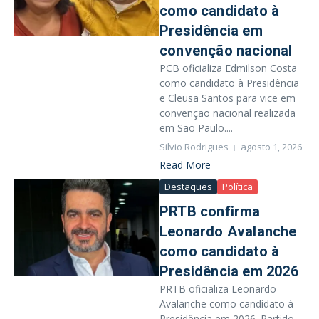
como candidato à
Presidência em
convenção nacional
PCB oficializa Edmilson Costa
como candidato à Presidência
e Cleusa Santos para vice em
convenção nacional realizada
em São Paulo....
Silvio Rodrigues
agosto 1, 2026
Read More
Destaques
Política
PRTB confirma
Leonardo Avalanche
como candidato à
Presidência em 2026
PRTB oficializa Leonardo
Avalanche como candidato à
Presidência em 2026. Partido