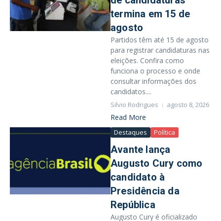
de candidaturas
termina em 15 de
agosto
Partidos têm até 15 de agosto
para registrar candidaturas nas
eleições. Confira como
funciona o processo e onde
consultar informações dos
candidatos....
Silvio Rodrigues
agosto 8, 2026
Read More
Destaques
Política
Avante lança
Augusto Cury como
candidato à
Presidência da
República
Augusto Cury é oficializado