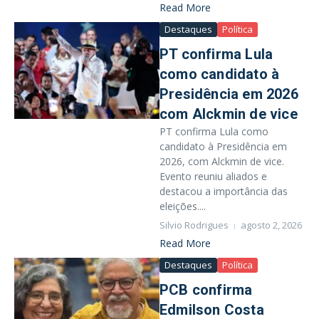
Read More
Destaques
Política
PT confirma Lula
como candidato à
Presidência em 2026
com Alckmin de vice
PT confirma Lula como
candidato à Presidência em
2026, com Alckmin de vice.
Evento reuniu aliados e
destacou a importância das
eleições....
Silvio Rodrigues
agosto 2, 2026
Read More
Destaques
Política
PCB confirma
Edmilson Costa