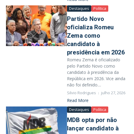
Destaques
Política
Partido Novo
oficializa Romeu
Zema como
candidato à
presidência em 2026
Romeu Zema é oficializado
pelo Partido Novo como
candidato à presidência da
República em 2026. Vice ainda
não foi definido....
Silvio Rodrigues
julho 27, 2026
Read More
Destaques
Política
MDB opta por não
lançar candidato à