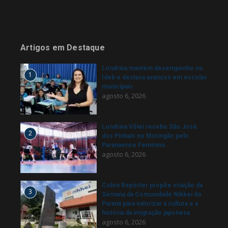
Artigos em Destaque
Londrina mantém desempenho no
1
Ideb e destaca avanços em escolas
municipais
agosto 6, 2026
Londrina Vôlei recebe São José
2
dos Pinhais no Moringão pelo
Paranaense Feminino
agosto 6, 2026
Cobra Repórter propõe criação da
3
Semana da Comunidade Nikkei do
Paraná para valorizar a cultura e a
história da imigração japonesa
agosto 6, 2026