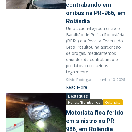
contrabando em
ônibus na PR-986, em
Rolândia
Uma ação integrada entre o
Batalhão de Polícia Rodoviária
(BPRv) e a Receita Federal do
Brasil resultou na apreensão
de drogas, medicamentos
oriundos de contrabando e
produtos introduzidos
ilegalmente...
Silvio Rodrigues
junho 10, 2026
Read More
Destaques
Policia/Bombeiros
Rolândia
Motorista fica ferido
em sinistro na PR-
986, em Rolândia