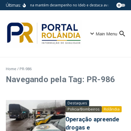
Ir para o conteúdo
Últimas:
Londrina mantém desempenho no Ideb e destaca avanços em escol
Main Menu
Home
/
PR-986
Navegando pela Tag: PR-986
Destaques
Policia/Bombeiros
Rolândia
Operação apreende
drogas e