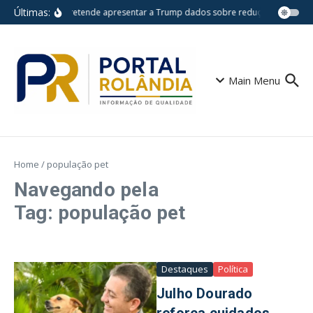
Ir para o conteúdo
Últimas:
Lula pretende apresentar a Trump dados sobre redução do desm
Main Menu
Home
/
população pet
Navegando pela
Tag: população pet
Destaques
Política
Julho Dourado