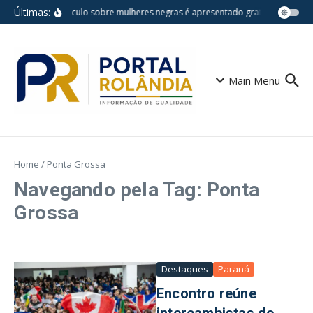
Ir para o conteúdo
Últimas:
Espetáculo sobre mulheres negras é apresentado gratuitamente na
Main Menu
Home
/
Ponta Grossa
Navegando pela Tag: Ponta
Grossa
Destaques
Paraná
Encontro reúne