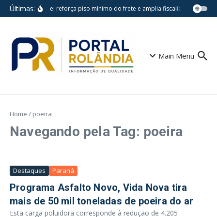
Ir para o conteúdo
Últimas:
Nova lei reforça piso mínimo do frete e amplia fiscalização no tra
Main Menu
Home
/
poeira
Navegando pela Tag: poeira
Destaques
Paraná
Programa Asfalto Novo, Vida Nova tira
mais de 50 mil toneladas de poeira do ar
Esta carga poluidora corresponde à redução de 4.205