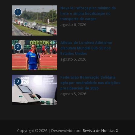
Nova lei reforça piso mínimo do
1
frete e amplia fiscalização no
transporte de cargas
agosto 6, 2026
Atletas de Londrina Atletismo
2
disputam Mundial Sub-20 nos
Estados Unidos
agosto 5, 2026
Federação Renovação Solidária
3
opta por neutralidade nas eleições
presidenciais de 2026
agosto 5, 2026
Copyright © 2026 | Desenvolvido por
Revista de Notícias X