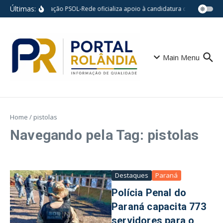
Ir para o conteúdo
Últimas:
Federação PSOL-Rede oficializa apoio à candidatura de Lula à reel
Main Menu
Home
/
pistolas
Navegando pela Tag: pistolas
Destaques
Paraná
Polícia Penal do
Paraná capacita 773
servidores para o