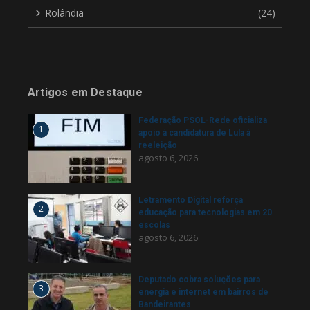
Rolândia
(24)
Artigos em Destaque
Federação PSOL-Rede oficializa
1
apoio à candidatura de Lula à
reeleição
agosto 6, 2026
Letramento Digital reforça
2
educação para tecnologias em 20
escolas
agosto 6, 2026
Deputado cobra soluções para
3
energia e internet em bairros de
Bandeirantes