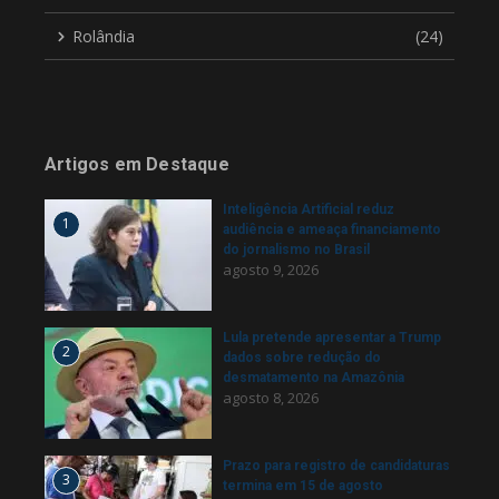
Rolândia
(24)
Artigos em Destaque
Inteligência Artificial reduz
1
audiência e ameaça financiamento
do jornalismo no Brasil
agosto 9, 2026
Lula pretende apresentar a Trump
2
dados sobre redução do
desmatamento na Amazônia
agosto 8, 2026
Prazo para registro de candidaturas
3
termina em 15 de agosto