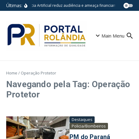
Ir para o conteúdo
Últimas:
Inteligência Artificial reduz audiência e ameaça financiamento do jorn
Main Menu
Home
/
Operação Protetor
Navegando pela Tag: Operação
Protetor
Destaques
Policia/Bombeiros
PM do Paraná