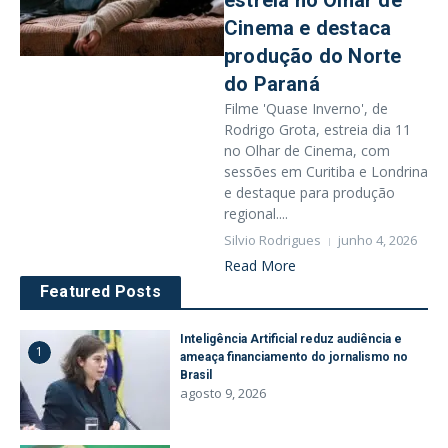
estreia no Olhar de
Cinema e destaca
produção do Norte
do Paraná
Filme 'Quase Inverno', de
Rodrigo Grota, estreia dia 11
no Olhar de Cinema, com
sessões em Curitiba e Londrina
e destaque para produção
regional....
Silvio Rodrigues
junho 4, 2026
Read More
Featured Posts
Inteligência Artificial reduz audiência e
1
ameaça financiamento do jornalismo no
Brasil
agosto 9, 2026