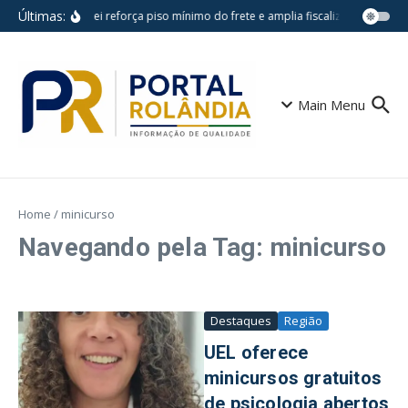
Ir para o conteúdo
Últimas:
Nova lei reforça piso mínimo do frete e amplia fiscalização no tra
Main Menu
Home
/
minicurso
Navegando pela Tag: minicurso
Destaques
Região
UEL oferece
minicursos gratuitos
de psicologia abertos