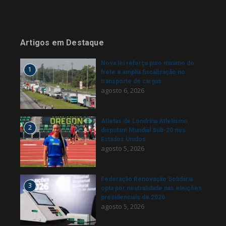
Artigos em Destaque
Nova lei reforça piso mínimo do
1
frete e amplia fiscalização no
transporte de cargas
agosto 6, 2026
Atletas de Londrina Atletismo
2
disputam Mundial Sub-20 nos
Estados Unidos
agosto 5, 2026
Federação Renovação Solidária
3
opta por neutralidade nas eleições
presidenciais de 2026
agosto 5, 2026