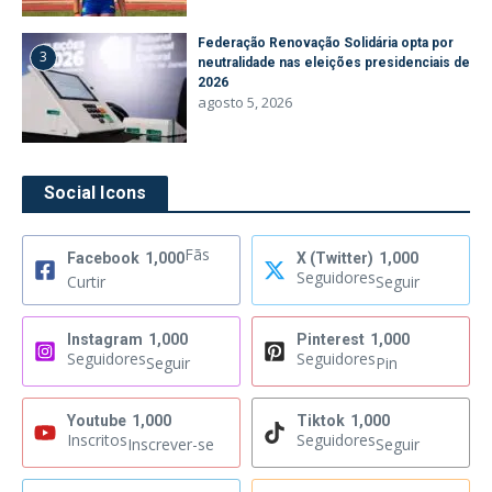
Federação Renovação Solidária opta por
3
neutralidade nas eleições presidenciais de
2026
agosto 5, 2026
Social Icons
Fãs
Facebook
1,000
X (Twitter)
1,000
Seguidores
Curtir
Seguir
Instagram
1,000
Pinterest
1,000
Seguidores
Seguidores
Seguir
Pin
Youtube
1,000
Tiktok
1,000
Inscritos
Seguidores
Inscrever-se
Seguir