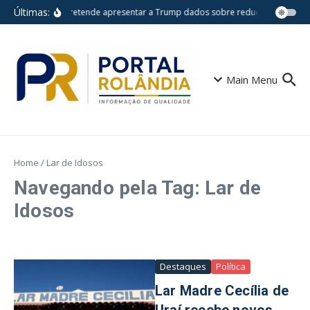
Ir para o conteúdo
Últimas:
Lula pretende apresentar a Trump dados sobre redução do desm
Main Menu
Home
/
Lar de Idosos
Navegando pela Tag: Lar de
Idosos
Destaques
Política
Lar Madre Cecília de