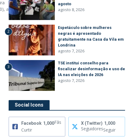
ira
agosto
0), a
agosto 8, 2026
Espetáculo sobre mulheres
2
negras é apresentado
gratuitamente na Casa da Vila em
Londrina
agosto 7, 2026
TSE institui conselho para
3
fiscalizar desinformação e uso de
IA nas eleições de 2026
agosto 7, 2026
Social Icons
Fãs
Facebook
1,000
X (Twitter)
1,000
Seguidores
Curtir
Seguir