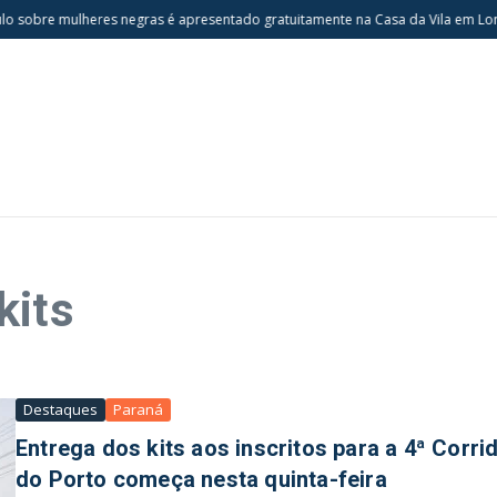
 sobre mulheres negras é apresentado gratuitamente na Casa da Vila em Lond
kits
Destaques
Paraná
Entrega dos kits aos inscritos para a 4ª Corri
do Porto começa nesta quinta-feira