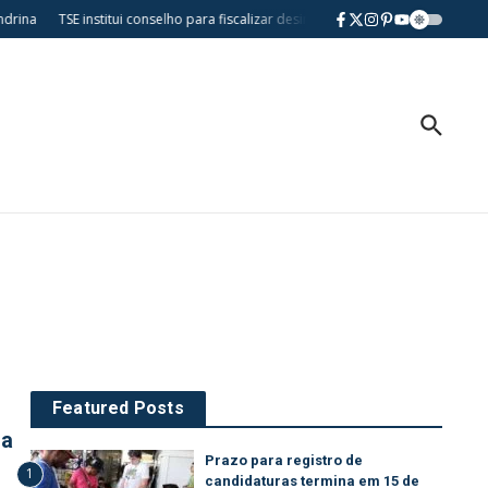
rina
TSE institui conselho para fiscalizar desinformação e uso de IA nas ele
Featured Posts
da
Prazo para registro de
1
candidaturas termina em 15 de