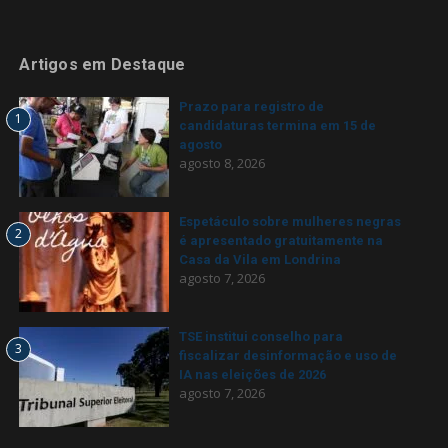
Artigos em Destaque
Prazo para registro de
1
candidaturas termina em 15 de
agosto
agosto 8, 2026
Espetáculo sobre mulheres negras
2
é apresentado gratuitamente na
Casa da Vila em Londrina
agosto 7, 2026
TSE institui conselho para
3
fiscalizar desinformação e uso de
IA nas eleições de 2026
agosto 7, 2026