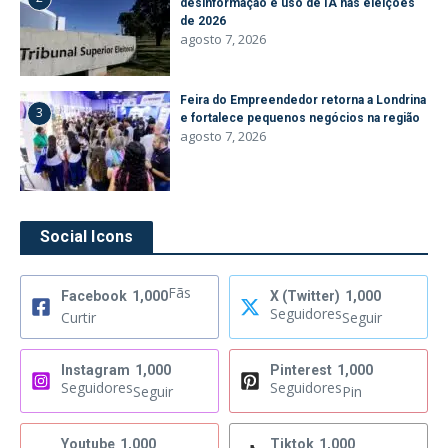
desinformação e uso de IA nas eleições
de 2026
agosto 7, 2026
Feira do Empreendedor retorna a Londrina
3
e fortalece pequenos negócios na região
agosto 7, 2026
Social Icons
Fãs
Facebook
1,000
X (Twitter)
1,000
Seguidores
Curtir
Seguir
Instagram
1,000
Pinterest
1,000
Seguidores
Seguidores
Seguir
Pin
Youtube
1,000
Tiktok
1,000