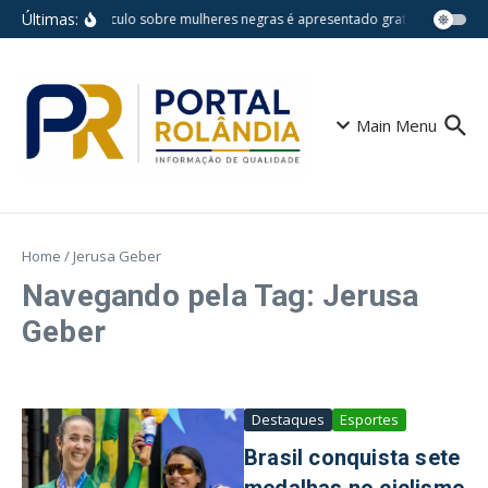
Ir para o conteúdo
Últimas:
Espetáculo sobre mulheres negras é apresentado gratuitamente na 
Main Menu
Home
/
Jerusa Geber
Navegando pela Tag: Jerusa
Geber
Destaques
Esportes
Brasil conquista sete