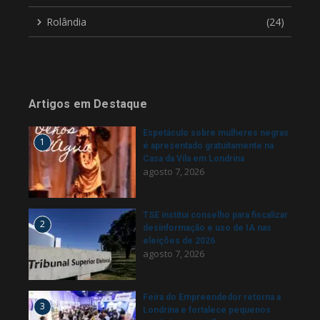
Rolândia
(24)
Artigos em Destaque
Espetáculo sobre mulheres negras
1
é apresentado gratuitamente na
Casa da Vila em Londrina
agosto 7, 2026
TSE institui conselho para fiscalizar
2
desinformação e uso de IA nas
eleições de 2026
agosto 7, 2026
Feira do Empreendedor retorna a
3
Londrina e fortalece pequenos