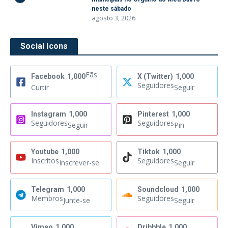
neste sábado
agosto 3, 2026
Social Icons
Fãs
Facebook
1,000
X (Twitter)
1,000
Seguidores
Curtir
Seguir
Instagram
1,000
Pinterest
1,000
Seguidores
Seguidores
Seguir
Pin
Youtube
1,000
Tiktok
1,000
Inscritos
Seguidores
Inscrever-se
Seguir
Telegram
1,000
Soundcloud
1,000
Membros
Seguidores
Junte-se
Seguir
Vimeo
1,000
Dribbble
1,000