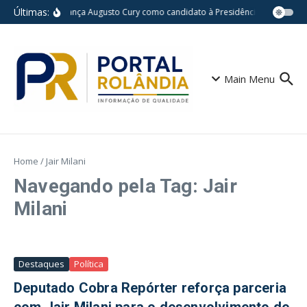
Ir para o conteúdo
Últimas:
Avante lança Augusto Cury como candidato à Presidência da Repúbli
Main Menu
Home
/
Jair Milani
Navegando pela Tag: Jair
Milani
Destaques
Política
Deputado Cobra Repórter reforça parceria