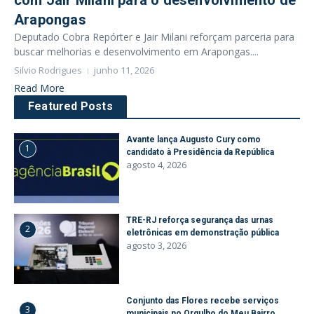
com Jair Milani para o desenvolvimento de
Arapongas
Deputado Cobra Repórter e Jair Milani reforçam parceria para
buscar melhorias e desenvolvimento em Arapongas....
Silvio Rodrigues
junho 11, 2026
Read More
Featured Posts
Avante lança Augusto Cury como
1
candidato à Presidência da República
agosto 4, 2026
TRE-RJ reforça segurança das urnas
2
eletrônicas em demonstração pública
agosto 3, 2026
Conjunto das Flores recebe serviços
3
municipais no Orgulho do Meu Bairro