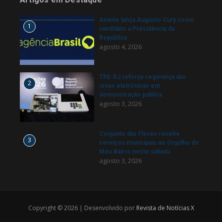
Avante lança Augusto Cury como
1
candidato à Presidência da
República
agosto 4, 2026
TRE-RJ reforça segurança das
2
urnas eletrônicas em
demonstração pública
agosto 3, 2026
Conjunto das Flores recebe
3
serviços municipais no Orgulho do
Meu Bairro neste sábado
agosto 3, 2026
Copyright © 2026 | Desenvolvido por
Revista de Notícias X