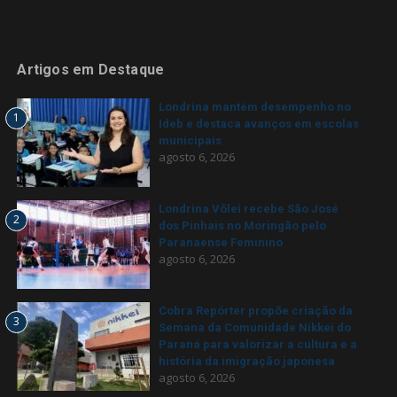
Artigos em Destaque
Londrina mantém desempenho no
1
Ideb e destaca avanços em escolas
municipais
agosto 6, 2026
Londrina Vôlei recebe São José
2
dos Pinhais no Moringão pelo
Paranaense Feminino
agosto 6, 2026
Cobra Repórter propõe criação da
3
Semana da Comunidade Nikkei do
Paraná para valorizar a cultura e a
história da imigração japonesa
agosto 6, 2026