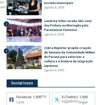
que
escolas municipais
para
agosto 6, 2026
Londrina Vôlei recebe São José
2
dos Pinhais no Moringão pelo
Paranaense Feminino
agosto 6, 2026
Cobra Repórter propõe criação
3
da Semana da Comunidade Nikkei
do Paraná para valorizar a
cultura e a história da imigração
japonesa
agosto 6, 2026
Social Icons
Fãs
Facebook
1,000
X (Twitter)
1,000
Seguidores
Curtir
Seguir