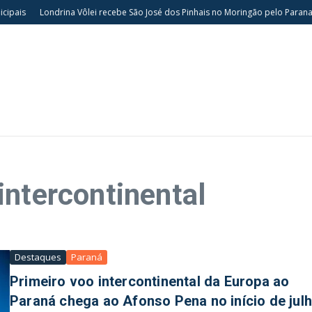
pais
Londrina Vôlei recebe São José dos Pinhais no Moringão pelo Paranae
intercontinental
Destaques
Paraná
Primeiro voo intercontinental da Europa ao
Paraná chega ao Afonso Pena no início de jul