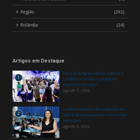
Região
(292)
Rolândia
(24)
Artigos em Destaque
Feira do Empreendedor retorna a
1
Londrina e fortalece pequenos
negócios na região
agosto 7, 2026
Londrina mantém desempenho no
2
Ideb e destaca avanços em escolas
municipais
agosto 6, 2026