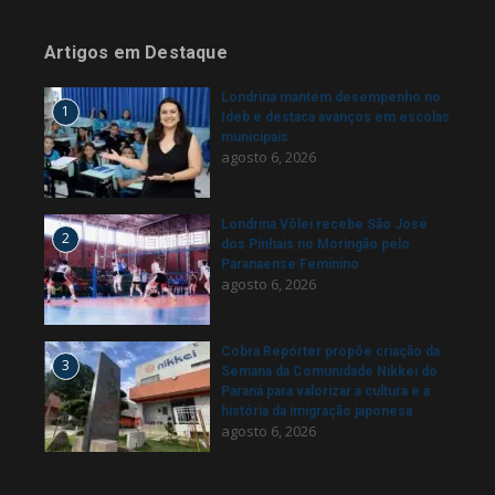
Artigos em Destaque
Londrina mantém desempenho no
1
Ideb e destaca avanços em escolas
municipais
agosto 6, 2026
Londrina Vôlei recebe São José
2
dos Pinhais no Moringão pelo
Paranaense Feminino
agosto 6, 2026
Cobra Repórter propõe criação da
3
Semana da Comunidade Nikkei do
Paraná para valorizar a cultura e a
história da imigração japonesa
agosto 6, 2026