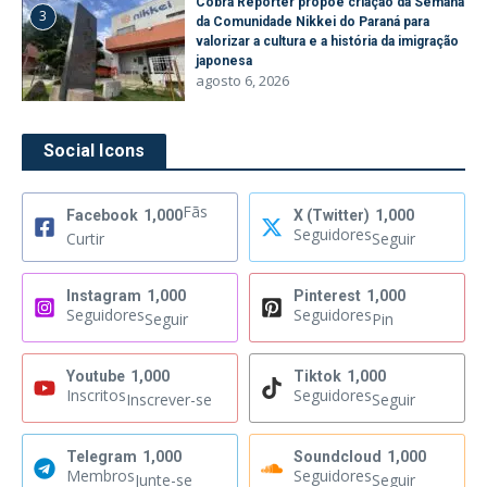
Cobra Repórter propõe criação da Semana
3
da Comunidade Nikkei do Paraná para
valorizar a cultura e a história da imigração
japonesa
agosto 6, 2026
Social Icons
Fãs
Facebook
1,000
X (Twitter)
1,000
Seguidores
Curtir
Seguir
Instagram
1,000
Pinterest
1,000
Seguidores
Seguidores
Seguir
Pin
Youtube
1,000
Tiktok
1,000
Inscritos
Seguidores
Inscrever-se
Seguir
Telegram
1,000
Soundcloud
1,000
Membros
Seguidores
Junte-se
Seguir