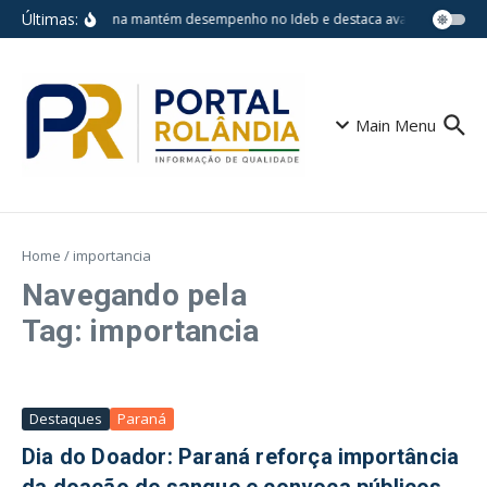
Ir para o conteúdo
Últimas:
Londrina mantém desempenho no Ideb e destaca avanços em esco
Main Menu
Home
/
importancia
Navegando pela
Tag: importancia
Destaques
Paraná
Dia do Doador: Paraná reforça importância