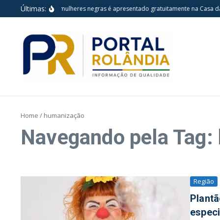
Ir para o conteúdo
Últimas:
Espetáculo sobre mulheres negras é apresentado gratuitamente na Casa da V
Home
/
humanização
Navegando pela Tag:
Região
Plant
especi