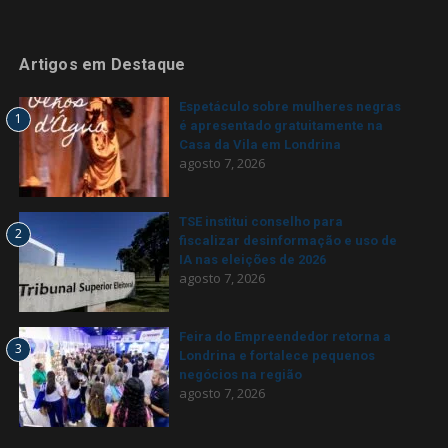
Artigos em Destaque
Espetáculo sobre mulheres negras
1
é apresentado gratuitamente na
Casa da Vila em Londrina
agosto 7, 2026
TSE institui conselho para
2
fiscalizar desinformação e uso de
IA nas eleições de 2026
agosto 7, 2026
Feira do Empreendedor retorna a
3
Londrina e fortalece pequenos
negócios na região
agosto 7, 2026