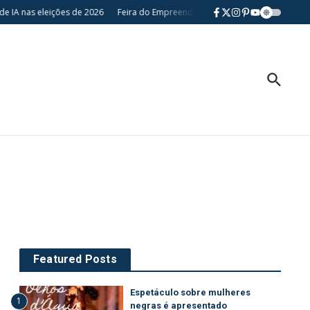
e IA nas eleições de 2026
Feira do Empreendedor retorna a Londrina e forta
Featured Posts
Espetáculo sobre mulheres
1
negras é apresentado