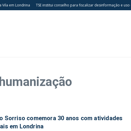
ila em Londrina
TSE institui conselho para fiscalizar desinformação e uso d
 humanização
ão Sorriso comemora 30 anos com atividades
ais em Londrina