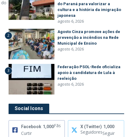
o do
do Paraná para valorizar a
cultura e a história da imigração
japonesa
agosto 6, 2026
Agosto Cinza promove ações de
2
prevenção a incêndios na Rede
Municipal de Ensino
agosto 6, 2026
Federação PSOL-Rede oficializa
3
apoio à candidatura de Lula à
reeleição
agosto 6, 2026
Social Icons
Fãs
Facebook
1,000
X (Twitter)
1,000
Seguidores
Curtir
Seguir