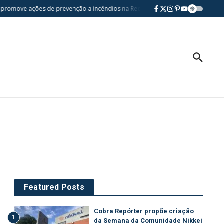
romove ações de prevenção a incêndios na Rede Municipal de Ensino
Federa
Featured Posts
Cobra Repórter propõe criação
1
da Semana da Comunidade Nikkei