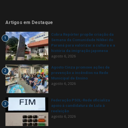
Artigos em Destaque
Cobra Repórter propõe criação da
1
Semana da Comunidade Nikkei do
Paraná para valorizar a cultura e a
história da imigração japonesa
agosto 6, 2026
Agosto Cinza promove ações de
2
prevenção a incêndios na Rede
Municipal de Ensino
agosto 6, 2026
Federação PSOL-Rede oficializa
3
apoio à candidatura de Lula à
reeleição
agosto 6, 2026