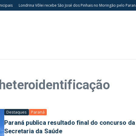
ipais
Londrina Vôlei recebe São José dos Pinhais no Moringão pelo Parana
heteroidentificação
Destaques
Paraná
Paraná publica resultado final do concurso da
Secretaria da Saúde