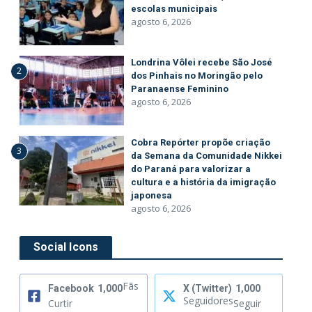
escolas municipais
agosto 6, 2026
Londrina Vôlei recebe São José
2
dos Pinhais no Moringão pelo
Paranaense Feminino
agosto 6, 2026
Cobra Repórter propõe criação
3
da Semana da Comunidade Nikkei
do Paraná para valorizar a
cultura e a história da imigração
japonesa
agosto 6, 2026
Social Icons
Fãs
Facebook
1,000
X (Twitter)
1,000
Seguidores
Curtir
Seguir