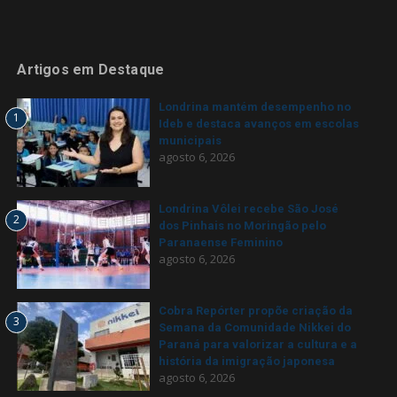
Artigos em Destaque
Londrina mantém desempenho no
1
Ideb e destaca avanços em escolas
municipais
agosto 6, 2026
Londrina Vôlei recebe São José
2
dos Pinhais no Moringão pelo
Paranaense Feminino
agosto 6, 2026
Cobra Repórter propõe criação da
3
Semana da Comunidade Nikkei do
Paraná para valorizar a cultura e a
história da imigração japonesa
agosto 6, 2026