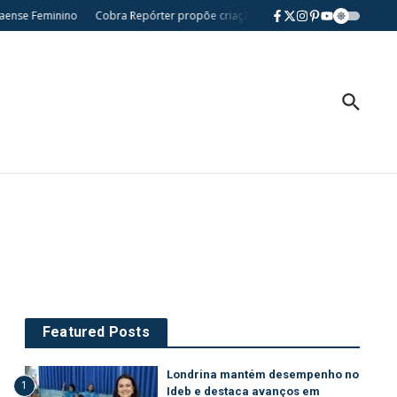
ense Feminino
Cobra Repórter propõe criação da Semana da Comunidade Nikke
Featured Posts
Londrina mantém desempenho no
1
Ideb e destaca avanços em