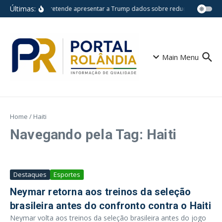
Ir para o conteúdo
Últimas:
Lula pretende apresentar a Trump dados sobre redução do desm
Main Menu
Home
/
Haiti
Navegando pela Tag: Haiti
Destaques
Esportes
Neymar retorna aos treinos da seleção
brasileira antes do confronto contra o Haiti
Neymar volta aos treinos da seleção brasileira antes do jogo