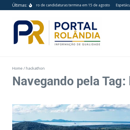
Ir para o conteúdo
Últimas:
Prazo para registro de candidaturas termina em 15 de agosto
Espetáculo
Home
/
hackathon
Navegando pela Tag: