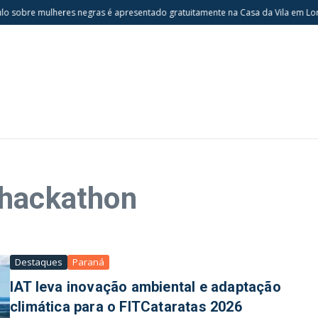
 sobre mulheres negras é apresentado gratuitamente na Casa da Vila em Lond
 hackathon
Destaques
Paraná
IAT leva inovação ambiental e adaptação
climática para o FITCataratas 2026