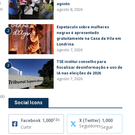
s
agosto
no
agosto 8, 2026
Espetáculo sobre mulheres
2
negras é apresentado
gratuitamente na Casa da Vila em
Londrina
agosto 7, 2026
TSE institui conselho para
3
fiscalizar desinformação e uso de
IA nas eleições de 2026
agosto 7, 2026
ndo
Social Icons
Fãs
Facebook
1,000
X (Twitter)
1,000
Seguidores
Curtir
Seguir