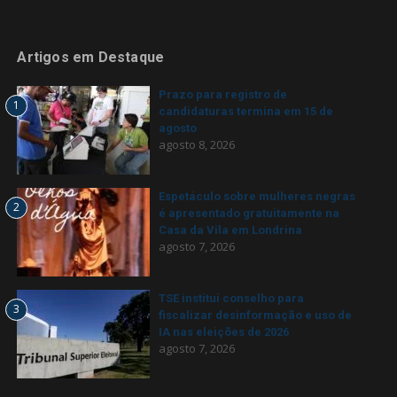
Artigos em Destaque
Prazo para registro de
1
candidaturas termina em 15 de
agosto
agosto 8, 2026
Espetáculo sobre mulheres negras
2
é apresentado gratuitamente na
Casa da Vila em Londrina
agosto 7, 2026
TSE institui conselho para
3
fiscalizar desinformação e uso de
IA nas eleições de 2026
agosto 7, 2026