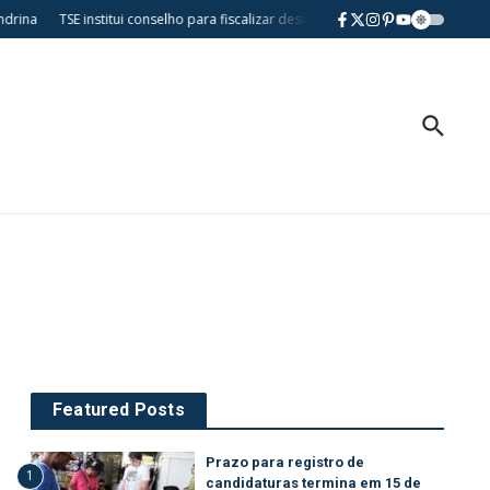
rina
TSE institui conselho para fiscalizar desinformação e uso de IA nas elei
Featured Posts
Prazo para registro de
1
candidaturas termina em 15 de