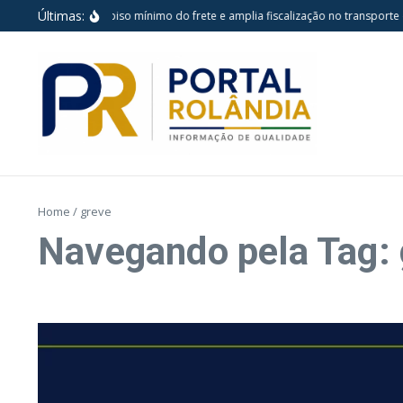
Ir para o conteúdo
Últimas:
Nova lei reforça piso mínimo do frete e amplia fiscalização no transporte d
Home
/
greve
Navegando pela Tag: 