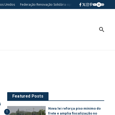
s Unidos
Federação Renovação Solidária opta por neutralidade nas eleições
Featured Posts
s
Nova lei reforça piso mínimo do
1
frete e amplia fiscalização no