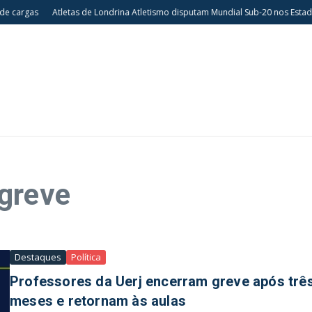
e cargas
Atletas de Londrina Atletismo disputam Mundial Sub-20 nos Estado
greve
Destaques
Política
Professores da Uerj encerram greve após trê
meses e retornam às aulas