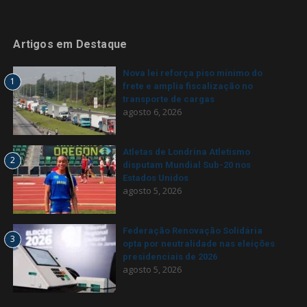
Artigos em Destaque
Nova lei reforça piso mínimo do
1
frete e amplia fiscalização no
transporte de cargas
agosto 6, 2026
Atletas de Londrina Atletismo
2
disputam Mundial Sub-20 nos
Estados Unidos
agosto 5, 2026
Federação Renovação Solidária
3
opta por neutralidade nas eleições
presidenciais de 2026
agosto 5, 2026