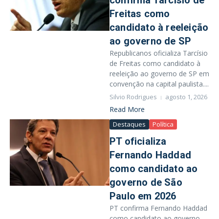
confirma Tarcísio de
Freitas como
candidato à reeleição
ao governo de SP
Republicanos oficializa Tarcísio
de Freitas como candidato à
reeleição ao governo de SP em
convenção na capital paulista....
Silvio Rodrigues
agosto 1, 2026
Read More
Destaques
Política
PT oficializa
Fernando Haddad
como candidato ao
governo de São
Paulo em 2026
PT confirma Fernando Haddad
como candidato ao governo