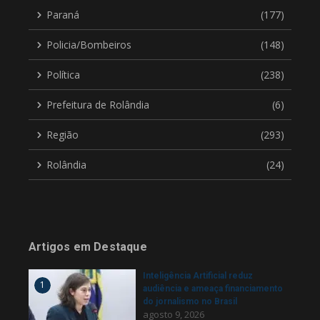
Paraná
(177)
Policia/Bombeiros
(148)
Política
(238)
Prefeitura de Rolândia
(6)
Região
(293)
Rolândia
(24)
Artigos em Destaque
Inteligência Artificial reduz
1
audiência e ameaça financiamento
do jornalismo no Brasil
agosto 9, 2026