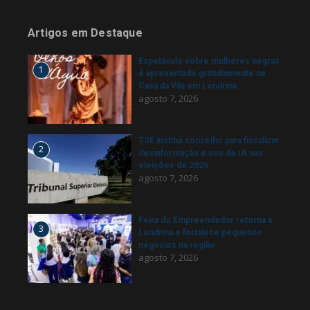
Artigos em Destaque
Espetáculo sobre mulheres negras
1
é apresentado gratuitamente na
Casa da Vila em Londrina
agosto 7, 2026
TSE institui conselho para fiscalizar
2
desinformação e uso de IA nas
eleições de 2026
agosto 7, 2026
Feira do Empreendedor retorna a
3
Londrina e fortalece pequenos
negócios na região
agosto 7, 2026