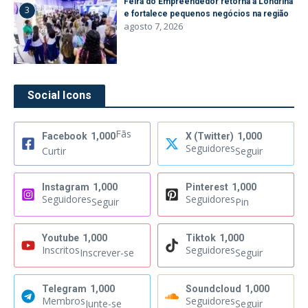
Feira do Empreendedor retorna a Londrina
3
e fortalece pequenos negócios na região
agosto 7, 2026
Social Icons
Fãs
Facebook
1,000
X (Twitter)
1,000
Seguidores
Curtir
Seguir
Instagram
1,000
Pinterest
1,000
Seguidores
Seguidores
Seguir
Pin
Youtube
1,000
Tiktok
1,000
Inscritos
Seguidores
Inscrever-se
Seguir
Telegram
1,000
Soundcloud
1,000
Membros
Seguidores
Junte-se
Seguir