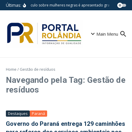
Ir para o conteúdo
Últimas:
Espetáculo sobre mulheres negras é apresentado gratuitamente na
Main Menu
Home
/
Gestão de resíduos
Navegando pela Tag: Gestão de
resíduos
Destaques
Paraná
Governo do Paraná entrega 129 caminhões