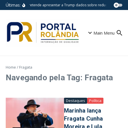
Ir para o conteúdo
Últimas:
Lula pretende apresentar a Trump dados sobre redução do desm
Main Menu
Home
/
Fragata
Navegando pela Tag: Fragata
Destaques
Política
Marinha lança
Fragata Cunha
Moreira e Lula