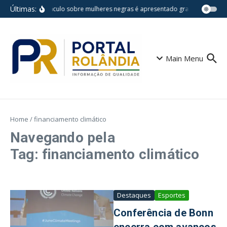
Ir para o conteúdo
Últimas:
Espetáculo sobre mulheres negras é apresentado gratuitamente na
Main Menu
Home
/
financiamento climático
Navegando pela
Tag: financiamento climático
Destaques
Esportes
Conferência de Bonn