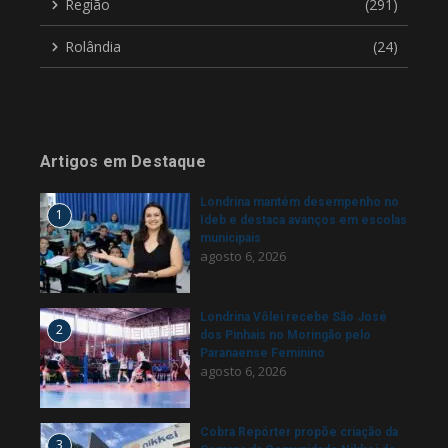
Região
(291)
Rolândia
(24)
Artigos em Destaque
Londrina mantém desempenho no
1
Ideb e destaca avanços em escolas
municipais
agosto 6, 2026
Londrina Vôlei recebe São José
2
dos Pinhais no Moringão pelo
Paranaense Feminino
agosto 6, 2026
Cobra Repórter propõe criação da
3