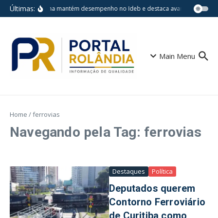
Ir para o conteúdo
Últimas:
Londrina mantém desempenho no Ideb e destaca avanços em escol
Main Menu
Home
/
ferrovias
Navegando pela Tag: ferrovias
Destaques
Política
Deputados querem
Contorno Ferroviário
de Curitiba como