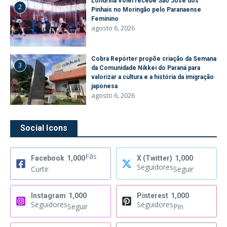
Londrina Vôlei recebe São José dos
2
Pinhais no Moringão pelo Paranaense
Feminino
agosto 6, 2026
Cobra Repórter propõe criação da Semana
3
da Comunidade Nikkei do Paraná para
valorizar a cultura e a história da imigração
japonesa
agosto 6, 2026
Social Icons
Fãs
Facebook
1,000
X (Twitter)
1,000
Seguidores
Curtir
Seguir
Instagram
1,000
Pinterest
1,000
Seguidores
Seguidores
Seguir
Pin