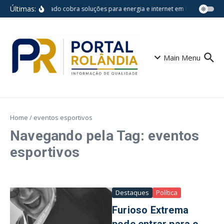
Ir para o conteúdo
Últimas:
Deputado cobra soluções para energia e internet em bairros de Ba
Main Menu
Home
/
eventos esportivos
Navegando pela Tag: eventos
esportivos
Destaques
Política
Furioso Extrema