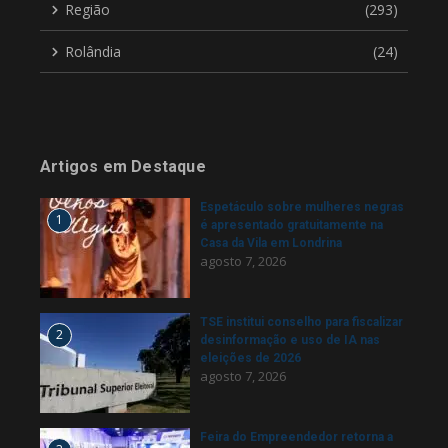
Região
(293)
Rolândia
(24)
Artigos em Destaque
Espetáculo sobre mulheres negras
1
é apresentado gratuitamente na
Casa da Vila em Londrina
agosto 7, 2026
TSE institui conselho para fiscalizar
2
desinformação e uso de IA nas
eleições de 2026
agosto 7, 2026
Feira do Empreendedor retorna a