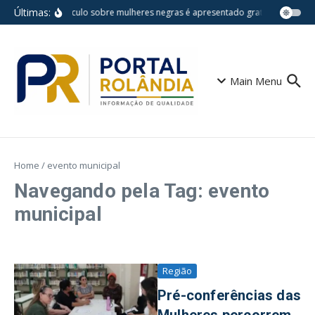
Ir para o conteúdo
Últimas:
Espetáculo sobre mulheres negras é apresentado gratuitamente na 
Main Menu
Home
/
evento municipal
Navegando pela Tag: evento
municipal
Região
Pré-conferências das