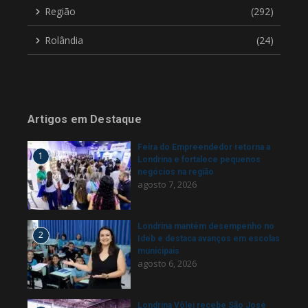
Região
(292)
Rolândia
(24)
Artigos em Destaque
Feira do Empreendedor retorna a
1
Londrina e fortalece pequenos
negócios na região
agosto 7, 2026
Londrina mantém desempenho no
2
Ideb e destaca avanços em escolas
municipais
agosto 6, 2026
Londrina Vôlei recebe São José