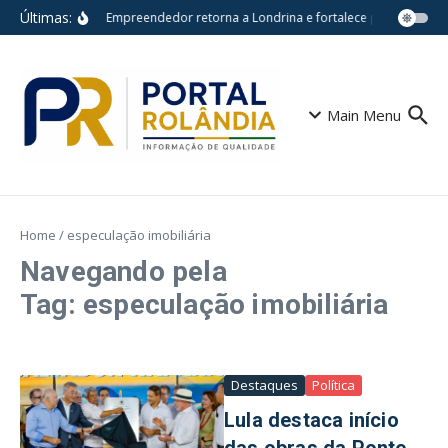
Ir para o conteúdo
Últimas:
Feira do Empreendedor retorna a Londrina e fortalece pequenos neg
Main Menu
Home
/
especulação imobiliária
Navegando pela
Tag: especulação imobiliária
Destaques
Política
Lula destaca início