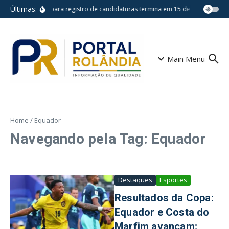
Ir para o conteúdo
Últimas:
Prazo para registro de candidaturas termina em 15 de agosto
Es
Main Menu
Home
/
Equador
Navegando pela Tag: Equador
Destaques
Esportes
Resultados da Copa:
Equador e Costa do
Marfim avançam;