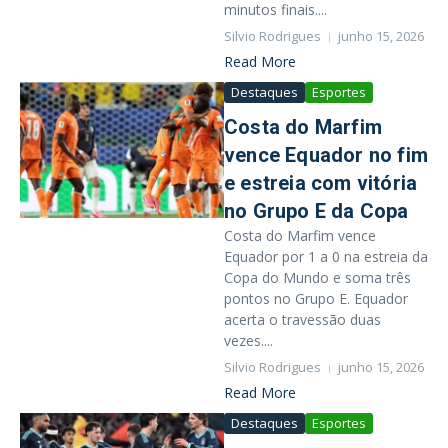
minutos finais....
Silvio Rodrigues
junho 15, 2026
Read More
Destaques
Esportes
Costa do Marfim
vence Equador no fim
e estreia com vitória
no Grupo E da Copa
Costa do Marfim vence
Equador por 1 a 0 na estreia da
Copa do Mundo e soma três
pontos no Grupo E. Equador
acerta o travessão duas
vezes....
Silvio Rodrigues
junho 15, 2026
Read More
Destaques
Esportes