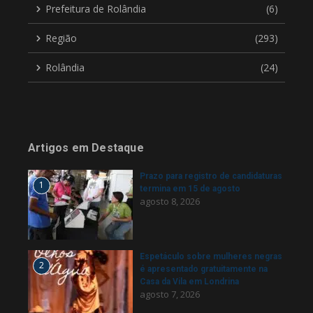
Prefeitura de Rolândia
(6)
Região
(293)
Rolândia
(24)
Artigos em Destaque
Prazo para registro de candidaturas
1
termina em 15 de agosto
agosto 8, 2026
Espetáculo sobre mulheres negras
2
é apresentado gratuitamente na
Casa da Vila em Londrina
agosto 7, 2026