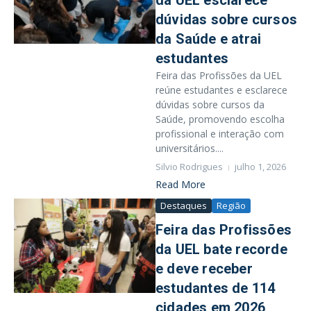
da UEL esclarece
dúvidas sobre cursos
da Saúde e atrai
estudantes
Feira das Profissões da UEL
reúne estudantes e esclarece
dúvidas sobre cursos da
Saúde, promovendo escolha
profissional e interação com
universitários....
Silvio Rodrigues
julho 1, 2026
Read More
Destaques
Região
Feira das Profissões
da UEL bate recorde
e deve receber
estudantes de 114
cidades em 2026