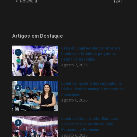
Rolândia
(24)
Artigos em Destaque
Feira do Empreendedor retorna a
1
Londrina e fortalece pequenos
negócios na região
agosto 7, 2026
Londrina mantém desempenho no
2
Ideb e destaca avanços em escolas
municipais
agosto 6, 2026
Londrina Vôlei recebe São José
3
dos Pinhais no Moringão pelo
Paranaense Feminino
agosto 6, 2026