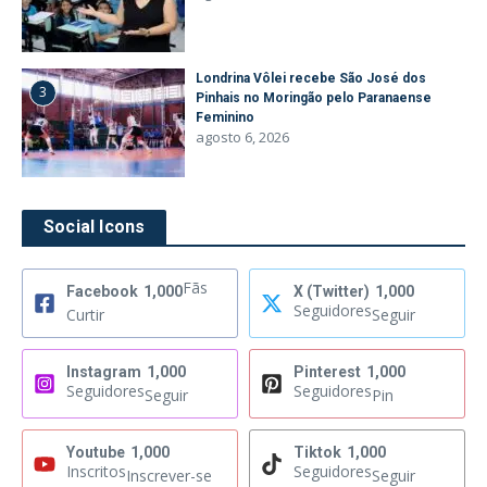
Londrina Vôlei recebe São José dos
3
Pinhais no Moringão pelo Paranaense
Feminino
agosto 6, 2026
Social Icons
Fãs
Facebook
1,000
X (Twitter)
1,000
Seguidores
Curtir
Seguir
Instagram
1,000
Pinterest
1,000
Seguidores
Seguidores
Seguir
Pin
Youtube
1,000
Tiktok
1,000
Inscritos
Seguidores
Inscrever-se
Seguir