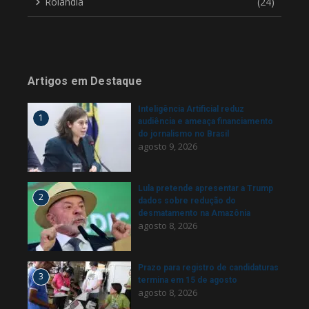
Rolândia
(24)
Artigos em Destaque
Inteligência Artificial reduz
1
audiência e ameaça financiamento
do jornalismo no Brasil
agosto 9, 2026
Lula pretende apresentar a Trump
2
dados sobre redução do
desmatamento na Amazônia
agosto 8, 2026
Prazo para registro de candidaturas
3
termina em 15 de agosto
agosto 8, 2026