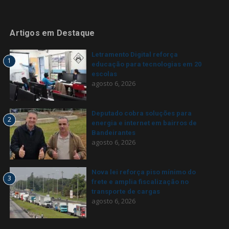
Artigos em Destaque
Letramento Digital reforça
1
educação para tecnologias em 20
escolas
agosto 6, 2026
Deputado cobra soluções para
2
energia e internet em bairros de
Bandeirantes
agosto 6, 2026
Nova lei reforça piso mínimo do
3
frete e amplia fiscalização no
transporte de cargas
agosto 6, 2026