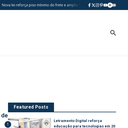
ova lei reforça piso mínimo do frete e amplia fiscalização no transporte de ca
Featured Posts
 de
Letramento Digital reforça
1
educação para tecnologias em 20