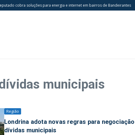
utado cobra soluções para energia e internet em bairros de Bandeirantes
N
dívidas municipais
Região
Londrina adota novas regras para negociação
dívidas municipais