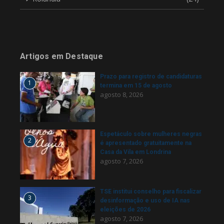
Artigos em Destaque
Prazo para registro de candidaturas
1
termina em 15 de agosto
agosto 8, 2026
Espetáculo sobre mulheres negras
2
é apresentado gratuitamente na
Casa da Vila em Londrina
agosto 7, 2026
TSE institui conselho para fiscalizar
3
desinformação e uso de IA nas
eleições de 2026
agosto 7, 2026