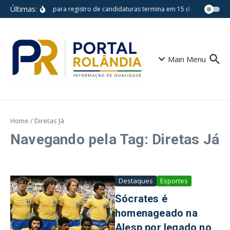
Ir para o conteúdo
Últimas:
Prazo para registro de candidaturas termina em 15 de agosto
E
Main Menu
Home
/
Diretas Já
Navegando pela Tag: Diretas Já
Destaques
Esportes
Sócrates é
homenageado na
Alesp por legado no