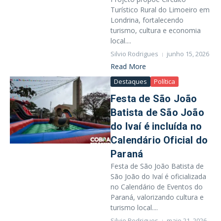
Turístico Rural do Limoeiro em
Londrina, fortalecendo
turismo, cultura e economia
local....
Silvio Rodrigues
junho 15, 2026
Read More
Destaques
Política
Festa de São João
Batista de São João
do Ivaí é incluída no
Calendário Oficial do
Paraná
Festa de São João Batista de
São João do Ivaí é oficializada
no Calendário de Eventos do
Paraná, valorizando cultura e
turismo local....
Silvio Rodrigues
maio 21, 2026