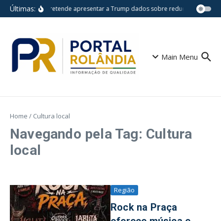
Ir para o conteúdo
Últimas:
Lula pretende apresentar a Trump dados sobre redução do desm
Main Menu
Home
/
Cultura local
Navegando pela Tag: Cultura
local
Região
Rock na Praça