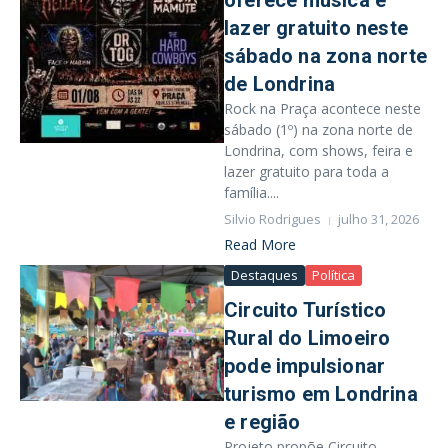
oferece música e
lazer gratuito neste
sábado na zona norte
de Londrina
Rock na Praça acontece neste
sábado (1º) na zona norte de
Londrina, com shows, feira e
lazer gratuito para toda a
família....
Silvio Rodrigues
julho 31, 2026
Read More
Destaques
Política
Circuito Turístico
Rural do Limoeiro
pode impulsionar
turismo em Londrina
e região
Projeto propõe Circuito