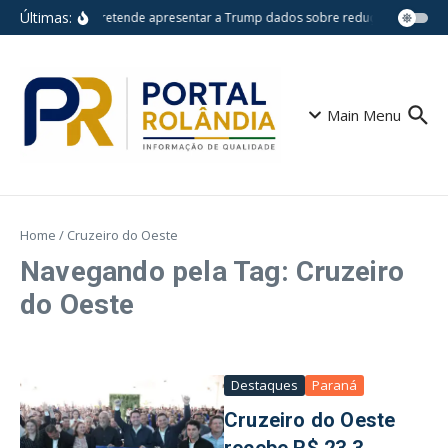
Ir para o conteúdo
Últimas:
Lula pretende apresentar a Trump dados sobre redução do desm
Main Menu
Home
/
Cruzeiro do Oeste
Navegando pela Tag: Cruzeiro
do Oeste
Destaques
Paraná
Cruzeiro do Oeste